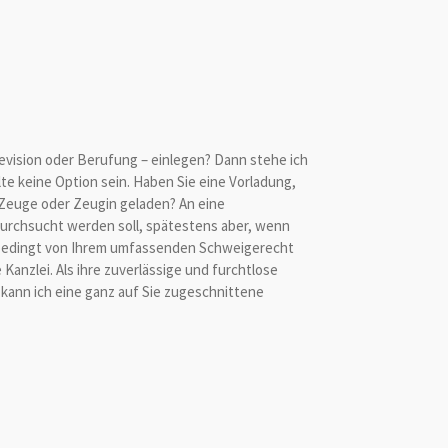
Revision oder Berufung – einlegen? Dann stehe ich
lte keine Option sein. Haben Sie eine Vorladung,
s Zeuge oder Zeugin geladen? An eine
 durchsucht werden soll, spätestens aber, wenn
unbedingt von Ihrem umfassenden Schweigerecht
nzlei. Als ihre zuverlässige und furchtlose
e kann ich eine ganz auf Sie zugeschnittene