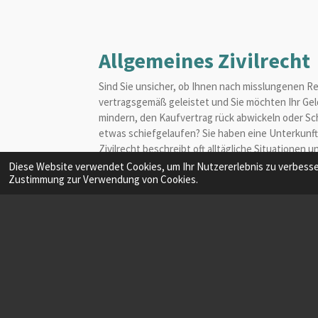
Allgemeines Zivilrecht
Sind Sie unsicher, ob Ihnen nach misslungenen Re
vertragsgemäß geleistet und Sie möchten Ihr Gel
mindern, den Kaufvertrag rück abwickeln oder Sch
etwas schiefgelaufen? Sie haben eine Unterkunft 
Zivilrecht beschreibt oft alltägliche Situationen
welche Ansprüche Sie geltend machen können
Diese Website verwendet Cookies, um Ihr Nutzererlebnis zu verbess
Zustimmung zur Verwendung von Cookies.
Weiterlesen »
© 2024 Rechtsanwältin Magdalena Markic |
Startsei