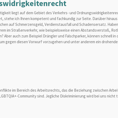
swidrigkeitenrecht
tigkeit liegt auf dem Gebiet des Verkehrs- und Ordnungswidrigkeitenre
et, stehe ich Ihnen kompetent und fachkundig zur Seite. Darüber hinau
hen auf Schmerzensgeld, Verdienstausfall und Schadensersatz. Haben
em im Straßenverkehr, wie beispielsweise einen Abstandsverstoß, Rotl
Aber auch zum Beispiel Drängler und Falschparker, können schnell in d
n, um gegen diesen Vorwurf vorzugehen und unter anderem ein drohend
 Konflikte im Bereich des Arbeitsrechts, das die Beziehung zwischen Arb
GBTQIA+-Community sind. Jegliche Diskriminierung wird bei uns nicht toler