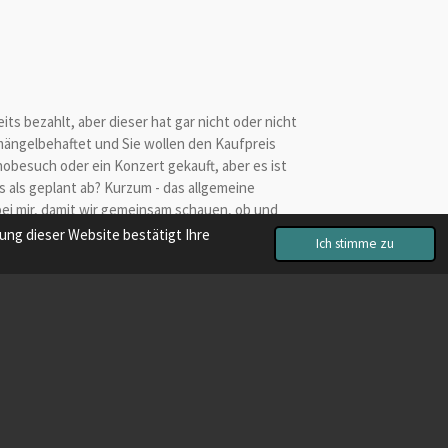
s bezahlt, aber dieser hat gar nicht oder nicht
mängelbehaftet und Sie wollen den Kaufpreis
obesuch oder ein Konzert gekauft, aber es ist
s als geplant ab? Kurzum - das allgemeine
 bei mir, damit wir gemeinsam schauen, ob und
ng dieser Website bestätigt Ihre
Ich stimme zu
Mit Unterstützung von
Webador