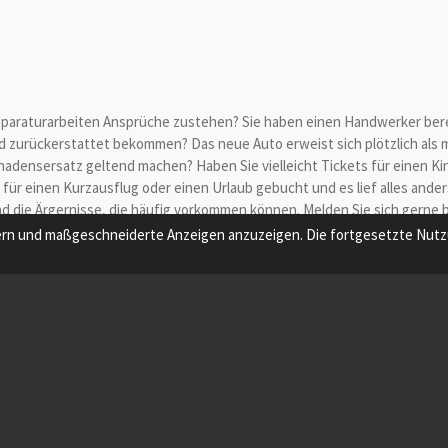
paraturarbeiten Ansprüche zustehen? Sie haben einen Handwerker bereit
d zurückerstattet bekommen? Das neue Auto erweist sich plötzlich als 
adensersatz geltend machen? Haben Sie vielleicht Tickets für einen Kin
für einen Kurzausflug oder einen Urlaub gebucht und es lief alles ander
 und die Ärgernisse, die häufig vorkommen können. Melden Sie sich gerne
ern und maßgeschneiderte Anzeigen anzuzeigen. Die fortgesetzte Nutzu
te
|
Impressum
|
Datenschutz
|
Kontakt